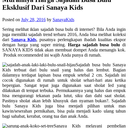
Eksklusif Dari Sanaya Kids
Posted on
July 28, 2016
by
SanayaKids
Sering melihat iklan sajadah busa bulu di internet? Bila Anda ingin
juga memiliki sajadah trend terbaru 2016, Anda bisa melihat koleksi
dari
Sanaya Kids
, pusatnya perlengkapan ibadah kualitas ekspor
dengan harga yang super miring.
Harga sajadah busa bulu
di
SANAYA KIDS
tidak akan membuat dompet Anda menangis kok.
Produk recommended ini wajib Anda punya di rumah.
Sajadah busa bulu Sanaya
Kids terbuat dari bulu snail yang halus dan lembut. Bagian
dalamnya terdapat lapisan busa empuk setebal 2 cm. Sajadah ini
cocok digunakan di rumah untuk sholat sehari-hari atau ketika
bepergian. Sangat tepat juga digunakan saat sholat Ied yang
dilakukan di tempat terbuka. Permukaannya yang halus dan empuk
bisa mengurangi tekanan pada lutut, siku dan dahi saat sholat.
Pastinya sholat akan lebih khusyuk dan nyaman bukan?. Sajadah
bulu Sanaya Kids juga bisa menjadi pilihan untuk mas
kawin/seserahan pernikahan, bisa pula menjadi kado ulang tahun
bagi sahabat, kerabat, orang tua dan anak Anda.
Sanaya Kids melayani pembelian