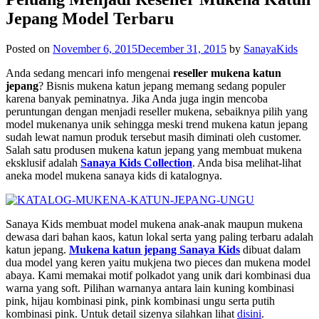
Jepang Model Terbaru
Posted on
November 6, 2015
December 31, 2015
by
SanayaKids
Anda sedang mencari info mengenai
reseller mukena katun
jepang
? Bisnis mukena katun jepang memang sedang populer
karena banyak peminatnya. Jika Anda juga ingin mencoba
peruntungan dengan menjadi reseller mukena, sebaiknya pilih yang
model mukenanya unik sehingga meski trend mukena katun jepang
sudah lewat namun produk tersebut masih diminati oleh customer.
Salah satu produsen mukena katun jepang yang membuat mukena
eksklusif adalah
Sanaya Kids Collection
. Anda bisa melihat-lihat
aneka model mukena
sanaya kids
di katalognya.
Sanaya Kids membuat model mukena anak-anak maupun mukena
dewasa dari bahan kaos, katun lokal serta yang paling terbaru adalah
katun jepang.
Mukena katun jepang Sanaya Kids
dibuat dalam
dua model yang keren yaitu mukjena two pieces dan mukena model
abaya. Kami memakai motif polkadot yang unik dari kombinasi dua
warna yang soft. Pilihan warnanya antara lain kuning kombinasi
pink, hijau kombinasi pink, pink kombinasi ungu serta putih
kombinasi pink. Untuk detail sizenya silahkan lihat
disini
.