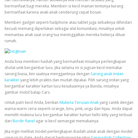
bermanfaat bagi mereka. Memberi si kecil mainan tentunya kurang
bermanfaat karena anak-anak cenderung cepat bosan.
Memberi gadget seperti hadphone atau tablet juga sebaiknya dihindari
kecuali memang diperlukan sebagai alat komunikasi, misalnya untuk
memantau anak saat orang tua meninggalkan mereka bekerja diluar
rumah.
Anda bisa memberi hadiah yang bermanfaat misalnya perlengkapan
sholat unik bergambar lucu. Jika selama ini si jagoan kecil memakai
sarung biasa, kini saatnya menggantinya dengan
Sarung anak instan
karakter
yang lebih praktis dan mudah dipakai. Pilih sarung instan yang
bergambar karakter kartun lucu kesukaannya ya Bunda, misalnya
gambar mobil balap Cars.
Untuk putri kecil Anda, berikan
Mukena Terusan Anak
yang cantik dengan
warna-warni ceria seperti orange, biru, pink, ungu dan hijau. Anda dapat
memilih mukena lucu bergambar karakter kartun hello kitty yang terbuat
dari
Bordir flanel
agar si kecil semangat memakainya.
Jika ingin melihat model perlengkapan ibadah untuk anak dengan model
yang up to date, Anda dapat berkunjung ke situs
Sanaya Kids Collection
.