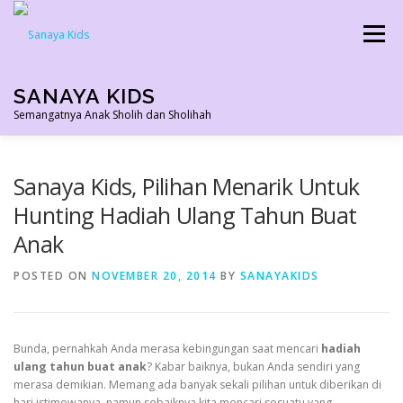
Skip
to
Menu
content
SANAYA KIDS
Semangatnya Anak Sholih dan Sholihah
HOME
KONTAK
TENTANG KAMI
Sanaya Kids, Pilihan Menarik Untuk
Hunting Hadiah Ulang Tahun Buat
Anak
AGEN RESMI
SHOPEE AGEN
PRODUK KAMI
POSTED ON
NOVEMBER 20, 2014
BY
SANAYAKIDS
PELUANG USAHA
TESTIMONI 2022
Bunda, pernahkah Anda merasa kebingungan saat mencari
hadiah
ulang tahun buat anak
? Kabar baiknya, bukan Anda sendiri yang
merasa demikian. Memang ada banyak sekali pilihan untuk diberikan di
hari istimewanya, namun sebaiknya kita mencari sesuatu yang