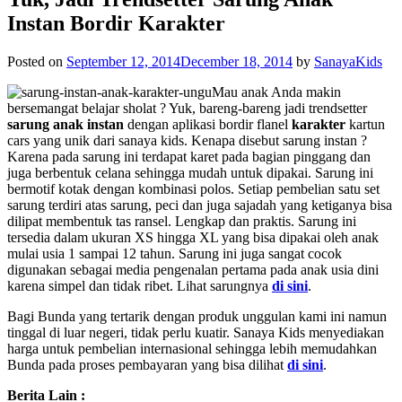
Instan Bordir Karakter
Posted on
September 12, 2014
December 18, 2014
by
SanayaKids
Mau anak Anda makin
bersemangat belajar sholat ? Yuk, bareng-bareng jadi trendsetter
sarung anak instan
dengan aplikasi bordir flanel
karakter
kartun
cars yang unik dari
sanaya kids
. Kenapa disebut sarung instan ?
Karena pada sarung ini terdapat karet pada bagian pinggang dan
juga berbentuk celana sehingga mudah untuk dipakai. Sarung ini
bermotif kotak dengan kombinasi polos. Setiap pembelian satu set
sarung terdiri atas sarung, peci dan juga sajadah yang ketiganya bisa
dilipat membentuk tas ransel. Lengkap dan praktis. Sarung ini
tersedia dalam ukuran XS hingga XL yang bisa dipakai oleh anak
mulai usia 1 sampai 12 tahun. Sarung ini juga sangat cocok
digunakan sebagai media pengenalan pertama pada anak usia dini
karena simpel dan tidak ribet. Lihat sarungnya
di sini
.
Bagi Bunda yang tertarik dengan produk unggulan kami ini namun
tinggal di luar negeri, tidak perlu kuatir. Sanaya Kids menyediakan
harga untuk pembelian internasional sehingga lebih memudahkan
Bunda pada proses pembayaran yang bisa dilihat
di sini
.
Berita Lain :