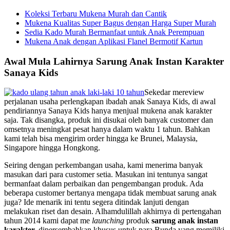
Koleksi Terbaru Mukena Murah dan Cantik
Mukena Kualitas Super Bagus dengan Harga Super Murah
Sedia Kado Murah Bermanfaat untuk Anak Perempuan
Mukena Anak dengan Aplikasi Flanel Bermotif Kartun
Awal Mula Lahirnya Sarung Anak Instan Karakter
Sanaya Kids
Sekedar mereview
perjalanan usaha perlengkapan ibadah anak Sanaya Kids, di awal
pendiriannya Sanaya Kids hanya menjual mukena anak karakter
saja. Tak disangka, produk ini disukai oleh banyak customer dan
omsetnya meningkat pesat hanya dalam waktu 1 tahun. Bahkan
kami telah bisa mengirim order hingga ke Brunei, Malaysia,
Singapore hingga Hongkong.
Seiring dengan perkembangan usaha, kami menerima banyak
masukan dari para customer setia. Masukan ini tentunya sangat
bermanfaat dalam perbaikan dan pengembangan produk. Ada
beberapa customer bertanya mengapa tidak membuat sarung anak
juga? Ide menarik ini tentu segera ditindak lanjuti dengan
melakukan riset dan desain. Alhamdulillah akhirnya di pertengahan
tahun 2014 kami dapat me
launching
produk
sarung anak instan
karakter,
dipersembahkan khusus
untuk para Bunda yang memiliki