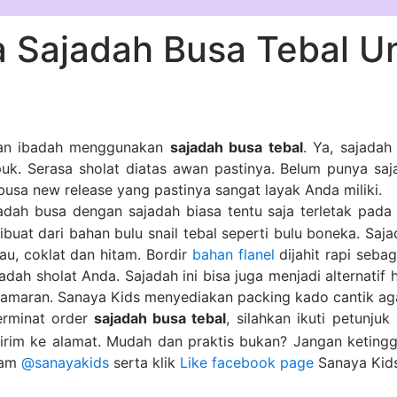
a Sajadah Busa Tebal U
an ibadah menggunakan
sajadah busa tebal
. Ya, sajadah
k. Serasa sholat diatas awan pastinya. Belum punya saja
 busa new release yang pastinya sangat layak Anda miliki.
adah busa dengan sajadah biasa tentu saja terletak pad
ibuat dari bahan bulu snail tebal seperti bulu boneka. Saja
jau, coklat dan hitam. Bordir
bahan flanel
dijahit rapi seba
ah sholat Anda. Sajadah ini bisa juga menjadi alternatif 
lamaran. Sanaya Kids menyediakan packing kado cantik aga
rminat order
sajadah busa tebal
, silahkan ikuti petunjuk
irim ke alamat. Mudah dan praktis bukan? Jangan ketingg
ram
@sanayakids
serta klik
Like facebook page
Sanaya Kids