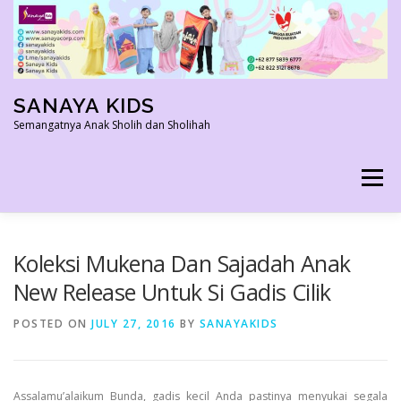
Skip
to
content
SANAYA KIDS
Semangatnya Anak Sholih dan Sholihah
Menu
HOME
KONTAK
TENTANG KAMI
Koleksi Mukena Dan Sajadah Anak
New Release Untuk Si Gadis Cilik
AGEN RESMI
SHOPEE AGEN
PRODUK KAMI
POSTED ON
JULY 27, 2016
BY
SANAYAKIDS
PELUANG USAHA
TESTIMONI 2022
Assalamu’alaikum Bunda, gadis kecil Anda pastinya menyukai segala