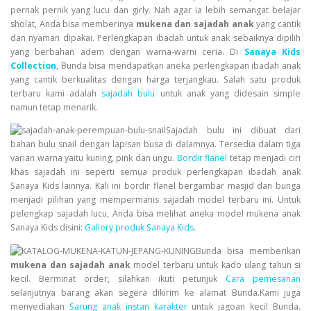
pernak pernik yang lucu dan girly. Nah agar ia lebih semangat belajar
sholat, Anda bisa memberinya
mukena dan sajadah anak
yang cantik
dan nyaman dipakai. Perlengkapan ibadah untuk anak sebaiknya dipilih
yang berbahan adem dengan warna-warni ceria. Di
Sanaya Kids
Collection
, Bunda bisa mendapatkan aneka perlengkapan ibadah anak
yang cantik berkualitas dengan harga terjangkau. Salah satu produk
terbaru kami adalah
sajadah bulu
untuk anak yang didesain simple
namun tetap menarik.
Sajadah bulu ini dibuat dari
bahan bulu snail dengan lapisan busa di dalamnya. Tersedia dalam tiga
varian warna yaitu kuning, pink dan ungu.
Bordir flanel
tetap menjadi ciri
khas sajadah ini seperti semua produk perlengkapan ibadah anak
Sanaya Kids
lainnya. Kali ini bordir flanel bergambar masjid dan bunga
menjadi pilihan yang mempermanis sajadah model terbaru ini. Untuk
pelengkap sajadah lucu, Anda bisa melihat aneka model mukena anak
Sanaya Kids disini:
Gallery produk Sanaya Kids
.
Bunda bisa memberikan
mukena dan sajadah anak
model terbaru untuk kado ulang tahun si
kecil. Berminat order, silahkan ikuti petunjuk
Cara pemesanan
selanjutnya barang akan segera dikirim ke alamat Bunda.Kami juga
menyediakan
Sarung anak instan karakter
untuk jagoan kecil Bunda.