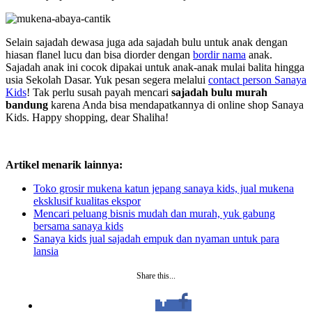
Selain sajadah dewasa juga ada sajadah bulu untuk anak dengan
hiasan flanel lucu dan bisa diorder dengan
bordir nama
anak.
Sajadah anak ini cocok dipakai untuk anak-anak mulai balita hingga
usia Sekolah Dasar. Yuk pesan segera melalui
contact person Sanaya
Kids
! Tak perlu susah payah mencari
sajadah bulu murah
bandung
karena Anda bisa mendapatkannya di online shop Sanaya
Kids. Happy shopping, dear Shaliha!
Artikel menarik lainnya:
Toko grosir mukena katun jepang sanaya kids, jual mukena
eksklusif kualitas ekspor
Mencari peluang bisnis mudah dan murah, yuk gabung
bersama sanaya kids
Sanaya kids jual sajadah empuk dan nyaman untuk para
lansia
Share this...