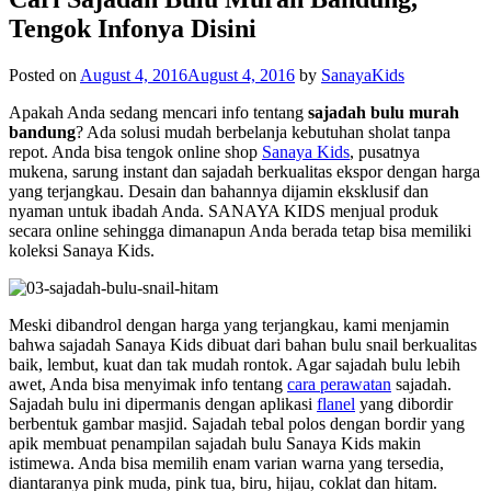
Tengok Infonya Disini
Posted on
August 4, 2016
August 4, 2016
by
SanayaKids
Apakah Anda sedang mencari info tentang
sajadah bulu murah
bandung
? Ada solusi mudah berbelanja kebutuhan sholat tanpa
repot. Anda bisa tengok online shop
Sanaya Kids
, pusatnya
mukena, sarung instant dan sajadah berkualitas ekspor dengan harga
yang terjangkau. Desain dan bahannya dijamin eksklusif dan
nyaman untuk ibadah Anda.
SANAYA KIDS
menjual produk
secara online sehingga dimanapun Anda berada tetap bisa memiliki
koleksi Sanaya Kids.
Meski dibandrol dengan harga yang terjangkau, kami menjamin
bahwa sajadah Sanaya Kids dibuat dari bahan bulu snail berkualitas
baik, lembut, kuat dan tak mudah rontok. Agar sajadah bulu lebih
awet, Anda bisa menyimak info tentang
cara perawatan
sajadah.
Sajadah bulu ini dipermanis dengan aplikasi
flanel
yang dibordir
berbentuk gambar masjid. Sajadah tebal polos dengan bordir yang
apik membuat penampilan sajadah bulu Sanaya Kids makin
istimewa. Anda bisa memilih enam varian warna yang tersedia,
diantaranya pink muda, pink tua, biru, hijau, coklat dan hitam.