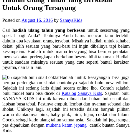
Untuk Orang Tersayang
Posted on
August 16, 2016
by
SanayaKids
Cari
hadiah ulang tahun yang berkesan
untuk seseorang yang
spesial bagi Anda? Tentunya Anda harus mencari tahu terlebih
dahulu apa kesukaan orang tersebut. Misalnya hadiah untuk sahabat
dekat, pilih sesuatu yang baru-baru ini ingin dibelinya tapi belum
kesampaian. Hadiah untuk mama tersayang bisa berupa peralatan
memasak atau perlengkapan berkebun beserta bibit tanaman. Hadiah
untuk saudara misalnya sesuatu yang cute seperti bantal karakter,
piyama, dan lain-lain.
Hadiah untuk kesayangan bisa juga
berupa perlengkapan sholat contohnya sajadah bulu new edition.
Sajadah ini sedang laris dijual secara online lho. Contoh sajadah
bulu model baru bisa dicek di
Katalog Sanaya Kids
. Sajadah bulu
SANAYA KIDS
ini unik karena dibuat dari bahan bulu snail dan
lapisan busa tebal. Pastinya empuk, lembut dan nyaman sebagai alas
sholat. Uniknya lagi, sajadah ini tersedia dalam banyak pilihan
warna diantaranya pink, baby pink, biru, hijau, coklat dan hitam.
Cocok sebagi kado ulang tahun semua usia. Sajadah ini juga sangat
pas dipadukan dengan
mukena katun jepang
cantik buatan Sanaya
Kids.