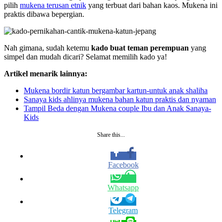
pilih
mukena terusan etnik
yang terbuat dari bahan kaos. Mukena ini
praktis dibawa bepergian.
Nah gimana, sudah ketemu
kado buat teman perempuan
yang
simpel dan mudah dicari? Selamat memilih kado ya!
Artikel menarik lainnya:
Mukena bordir katun bergambar kartun-untuk anak shaliha
Sanaya kids ahlinya mukena bahan katun praktis dan nyaman
Tampil Beda dengan Mukena couple Ibu dan Anak Sanaya-
Kids
Share this...
Facebook
Whatsapp
Telegram