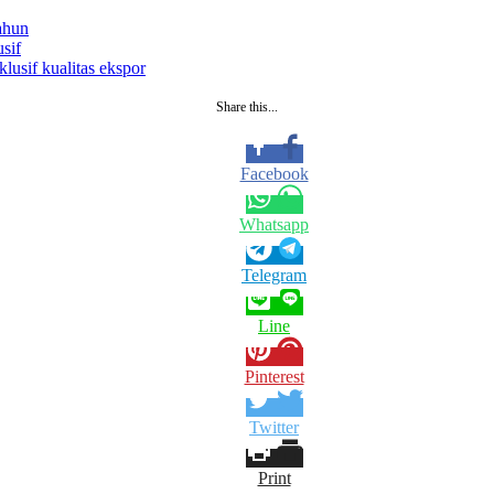
tahun
sif
lusif kualitas ekspor
Share this...
Facebook
Whatsapp
Telegram
Line
Pinterest
Twitter
Print