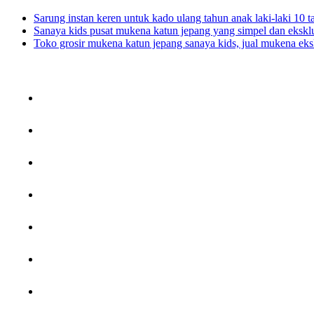
Sarung instan keren untuk kado ulang tahun anak laki-laki 10 
Sanaya kids pusat mukena katun jepang yang simpel dan eksklu
Toko grosir mukena katun jepang sanaya kids, jual mukena eksk