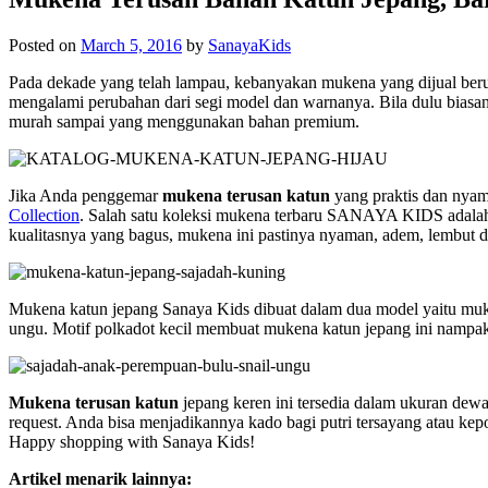
Posted on
March 5, 2016
by
SanayaKids
Pada dekade yang telah lampau, kebanyakan mukena yang dijual ber
mengalami perubahan dari segi model dan warnanya. Bila dulu biasan
murah sampai yang menggunakan bahan premium.
Jika Anda penggemar
mukena terusan katun
yang praktis dan nyam
Collection
. Salah satu koleksi mukena terbaru
SANAYA KIDS
adalah
kualitasnya yang bagus, mukena ini pastinya nyaman, adem, lembut d
Mukena katun jepang Sanaya Kids dibuat dalam dua model yaitu muken
ungu. Motif polkadot kecil membuat mukena katun jepang ini nampak c
Mukena terusan katun
jepang keren ini tersedia dalam ukuran dewa
request. Anda bisa menjadikannya kado bagi putri tersayang atau kepo
Happy shopping with Sanaya Kids!
Artikel menarik lainnya: