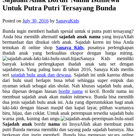
Untuk Putra Putri Tersayang Bunda
Posted on
July 30, 2016
by
SanayaKids
Bunda ingin memberi hadiah spesial untuk si putra putri tersayang?
Anda bisa memilih alternatif
sajadah anak nama
yang insyaAllah
bermanfaat dan disukai oleh anak. Sajadah keren ini bisa Anda
temukan di online shop
Sanaya Kids
, pusatnya perlengkapan
ibadah anak yang berkualitas ekspor dengan harga miring.
Sanaya Kids
memiliki
banyak koleksi perlengkapan ibadah anak satu set dengan
sajadahnya. Yang paling baru di tahun 2016, Sanaya Kids merilis
seri
sajadah bulu anak dan dewasa
. Sajadah ini unik karena dibuat
dari bulu snail berlapis busa tebal sehingga super empuk dan
nyaman sekali sebagai alas sholat. Nah khusus sajadah bulu anak,
bisa dipesan dengan hiasan
bordir nama
si kecil. Bordir nama ini
membuat sajadah anak akan makin istimewa. Bunda bisa memilih
dua jenis sajadah bulu anak ini. Ada yang diperuntukkan bagi anak
laki-laki dengan hiasan masjid dan kapal layar, pilihan warnanya
biru, hijau, dan coklat. Untuk anak perempuan tersedia sajadah bulu
warna pink, kuning dan ungu.
Sajadah anak
bordir
nama
ini InsyaAllah akan membuat putra
putri Bunda merasa memiliki dan sayang pada sajadah barunya. Jika
berkenan dan ingin membeli, Bunda bisa memesan secara online