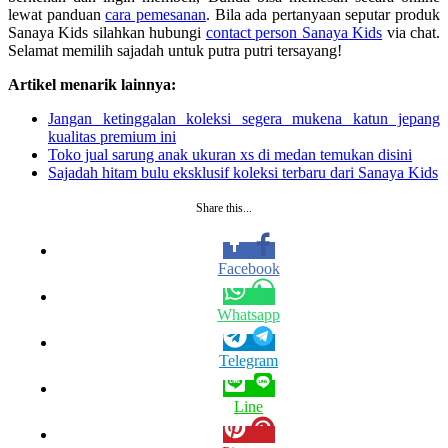
lewat panduan
cara pemesanan
. Bila ada pertanyaan seputar produk
Sanaya Kids silahkan hubungi
contact person Sanaya Kids
via chat.
Selamat memilih sajadah untuk putra putri tersayang!
Artikel menarik lainnya:
Jangan ketinggalan koleksi segera mukena katun jepang
kualitas premium ini
Toko jual sarung anak ukuran xs di medan temukan disini
Sajadah hitam bulu eksklusif koleksi terbaru dari Sanaya Kids
Share this...
Facebook
Whatsapp
Telegram
Line