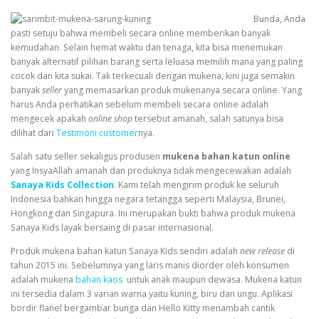
Bunda, Anda
pasti setuju bahwa membeli secara online memberikan banyak
kemudahan. Selain hemat waktu dan tenaga, kita bisa menemukan
banyak alternatif pilihan barang serta leluasa memilih mana yang paling
cocok dan kita sukai. Tak terkecuali dengan mukena, kini juga semakin
banyak
seller
yang memasarkan produk mukenanya secara online. Yang
harus Anda perhatikan sebelum membeli secara online adalah
mengecek apakah
online shop
tersebut amanah, salah satunya bisa
dilihat dari
Testimoni customer
nya.
Salah satu seller sekaligus produsen
mukena bahan katun online
yang InsyaAllah amanah dan produknya tidak mengecewakan adalah
Sanaya Kids Collection
. Kami telah mengirim produk ke seluruh
Indonesia bahkan hingga negara tetangga seperti Malaysia, Brunei,
Hongkong dan Singapura. Ini merupakan bukti bahwa produk mukena
Sanaya Kids layak bersaing di pasar internasional.
Produk mukena bahan katun Sanaya Kids sendiri adalah
new release
di
tahun 2015 ini. Sebelumnya yang laris manis diorder oleh konsumen
adalah mukena
bahan kaos
untuk anak maupun dewasa. Mukena katun
ini tersedia dalam 3 varian warna yaitu kuning, biru dan ungu. Aplikasi
bordir flanel bergambar bunga dan Hello Kitty menambah cantik