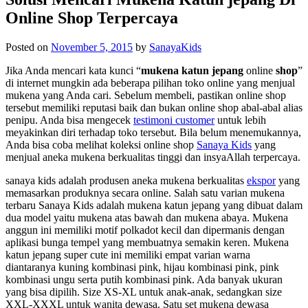
Online Shop Terpercaya
Posted on
November 5, 2015
by
SanayaKids
Jika Anda mencari kata kunci “
mukena katun jepang
online
shop
”
di internet mungkin ada beberapa pilihan toko online yang menjual
mukena yang Anda cari. Sebelum membeli, pastikan online shop
tersebut memiliki reputasi baik dan bukan online shop abal-abal alias
penipu. Anda bisa mengecek
testimoni customer
untuk lebih
meyakinkan diri terhadap toko tersebut. Bila belum menemukannya,
Anda bisa coba melihat koleksi online shop
Sanaya Kids
yang
menjual aneka mukena berkualitas tinggi dan insyaAllah terpercaya.
sanaya kids
adalah produsen aneka mukena berkualitas
ekspor
yang
memasarkan produknya secara online. Salah satu varian mukena
terbaru Sanaya Kids adalah mukena katun jepang yang dibuat dalam
dua model yaitu mukena atas bawah dan mukena abaya. Mukena
anggun ini memiliki motif polkadot kecil dan dipermanis dengan
aplikasi bunga tempel yang membuatnya semakin keren. Mukena
katun jepang super cute ini memiliki empat varian warna
diantaranya kuning kombinasi pink, hijau kombinasi pink, pink
kombinasi ungu serta putih kombinasi pink. Ada banyak ukuran
yang bisa dipilih. Size XS-XL untuk anak-anak, sedangkan size
XXL-XXXL untuk wanita dewasa. Satu set mukena dewasa