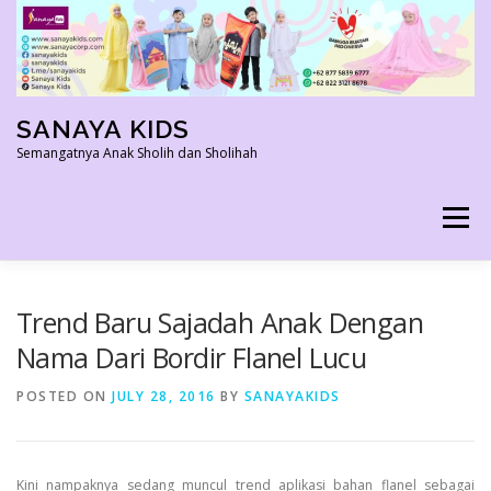
Skip
to
content
SANAYA KIDS
Semangatnya Anak Sholih dan Sholihah
Menu
HOME
KONTAK
TENTANG KAMI
Trend Baru Sajadah Anak Dengan
Nama Dari Bordir Flanel Lucu
AGEN RESMI
SHOPEE AGEN
PRODUK KAMI
POSTED ON
JULY 28, 2016
BY
SANAYAKIDS
PELUANG USAHA
TESTIMONI 2022
Kini nampaknya sedang muncul trend aplikasi bahan flanel sebagai