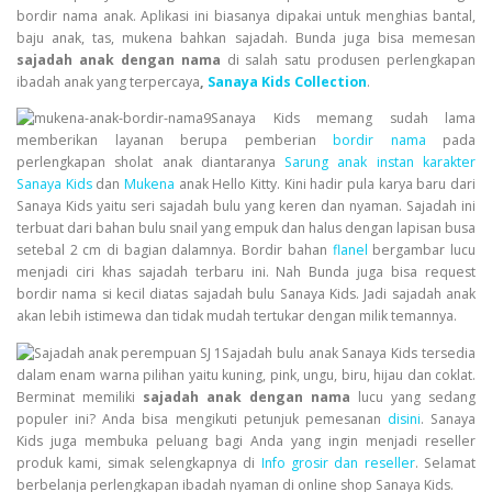
bordir nama anak. Aplikasi ini biasanya dipakai untuk menghias bantal,
baju anak, tas, mukena bahkan sajadah. Bunda juga bisa memesan
sajadah anak dengan nama
di salah satu produsen perlengkapan
ibadah anak yang terpercaya
,
Sanaya Kids Collection
.
Sanaya Kids
memang sudah lama
memberikan layanan berupa pemberian
bordir nama
pada
perlengkapan sholat anak diantaranya
Sarung anak instan karakter
Sanaya Kids
dan
Mukena
anak Hello Kitty. Kini hadir pula karya baru dari
Sanaya Kids yaitu seri sajadah bulu yang keren dan nyaman. Sajadah ini
terbuat dari bahan bulu snail yang empuk dan halus dengan lapisan busa
setebal 2 cm di bagian dalamnya. Bordir bahan
flanel
bergambar lucu
menjadi ciri khas sajadah terbaru ini. Nah Bunda juga bisa request
bordir nama si kecil diatas sajadah bulu Sanaya Kids. Jadi sajadah anak
akan lebih istimewa dan tidak mudah tertukar dengan milik temannya.
Sajadah bulu anak Sanaya Kids tersedia
dalam enam warna pilihan yaitu kuning, pink, ungu, biru, hijau dan coklat.
Berminat memiliki
sajadah anak dengan nama
lucu yang sedang
populer ini? Anda bisa mengikuti petunjuk pemesanan
disini
. Sanaya
Kids juga membuka peluang bagi Anda yang ingin menjadi reseller
produk kami, simak selengkapnya di
Info grosir dan reseller
. Selamat
berbelanja perlengkapan ibadah nyaman di online shop Sanaya Kids.