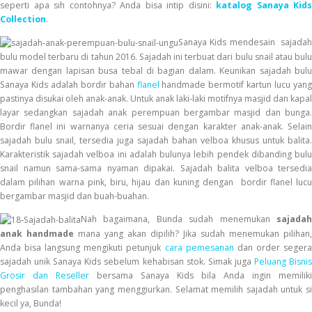
seperti apa sih contohnya? Anda bisa intip disini:
katalog Sanaya Kids
Collection
.
Sanaya Kids
mendesain sajadah
bulu model terbaru di tahun 2016. Sajadah ini terbuat dari bulu snail atau bulu
mawar dengan lapisan busa tebal di bagian dalam. Keunikan sajadah bulu
Sanaya Kids adalah bordir bahan
flanel
handmade bermotif kartun lucu yang
pastinya disukai oleh anak-anak. Untuk anak laki-laki motifnya masjid dan kapal
layar sedangkan sajadah anak perempuan bergambar masjid dan bunga.
Bordir flanel ini warnanya ceria sesuai dengan karakter anak-anak. Selain
sajadah bulu snail, tersedia juga sajadah bahan velboa khusus untuk balita.
Karakteristik sajadah velboa ini adalah bulunya lebih pendek dibanding bulu
snail namun sama-sama nyaman dipakai. Sajadah balita velboa tersedia
dalam pilihan warna pink, biru, hijau dan kuning dengan bordir flanel lucu
bergambar masjid dan buah-buahan.
Nah bagaimana, Bunda sudah menemukan
sajadah
anak handmade
mana yang akan dipilih? Jika sudah menemukan pilihan,
Anda bisa langsung mengikuti petunjuk
cara pemesanan
dan order seger
sajadah unik Sanaya Kids sebelum kehabisan stok. Simak juga
Peluang Bisni
Grosir dan Reseller
bersama Sanaya Kids bila Anda ingin memiliki
penghasilan tambahan yang menggiurkan. Selamat memilih sajadah untuk si
kecil ya, Bunda!