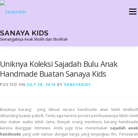
Skip
to
Menu
content
SANAYA KIDS
Semangatnya Anak Sholih dan Sholihah
HOME
KONTAK
TENTANG KAMI
AGEN RESMI
Uniknya Koleksi Sajadah Bulu Anak
Handmade Buatan Sanaya Kids
SHOPEE AGEN
PRODUK KAMI
PELUANG USAHA
POSTED ON
JULY 28, 2016
BY
SANAYAKIDS
TESTIMONI 2022
Biasanya barang yang dibuat secara handmade akan lebih eksklusif
dibanding buatan pabrik. Tentu saja karena proses pembuatannya lebih rumit
dan makan waktu lebih lama. Banyak orang memburu barang handmade
karena dianggap istimewa. Anda juga bisa menemukan
sajadah anak
handmade
yang unik namun dengan harga yang terjangkau lho. Penasaran