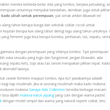
rakter mereka berbeda-beda. Ada yang tomboi, berjiwa petualang, a
 perempuan umumnya menyukai keindahan, demikian juga untuk piliha
i
kado ultah untuk perempuan
, yuk simak artikel dibawah ini!
 ulang tahun berupa bunga dan sekotak coklat cocok untuk
ejutan berupa kue ulang tahun diiringi lagu ulang tahun untuknya. 
yang feminim juga bisa berupa boneka, perhiasan, tas, sepatu, sert
gaimana dengan perempuan yang sifatnya tomboi. Tipe perempuan
ebih suka sesuatu yang logis dan fungsional. Jangan khawatir, ada
ang sepatu kets, topi atau tas ransel merupakan pilihan tepat. Kado
alternatif lainnya.
ntuk cewek feminim maupun tomboi. Apa itu? Jawabannya adalah
 bagi tiap muslimah. Jika ia seorang muslimah maka kado mukena
us produsen mukena
Sanaya Kids Collection
tersedia berbagai macam
bisa dipilih
mukena katun jepang
yang cute dengan warna pastel.
k
dengan model simpel dan warna yang natural seperti coklat, biru