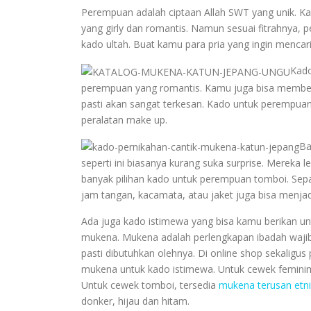
Perempuan adalah ciptaan Allah SWT yang unik. Ka
yang girly dan romantis. Namun sesuai fitrahnya,
kado ultah. Buat kamu para pria yang ingin mencar
Kado
perempuan yang romantis. Kamu juga bisa memberi k
pasti akan sangat terkesan. Kado untuk perempuan 
peralatan make up.
Ba
seperti ini biasanya kurang suka surprise. Mereka l
banyak pilihan kado untuk perempuan tomboi. Sepas
jam tangan, kacamata, atau jaket juga bisa menjadi 
Ada juga kado istimewa yang bisa kamu berikan u
mukena. Mukena adalah perlengkapan ibadah wajib
pasti dibutuhkan olehnya. Di online shop sekalig
mukena untuk kado istimewa. Untuk cewek feminim 
Untuk cewek tomboi, tersedia
mukena terusan etni
donker, hijau dan hitam.