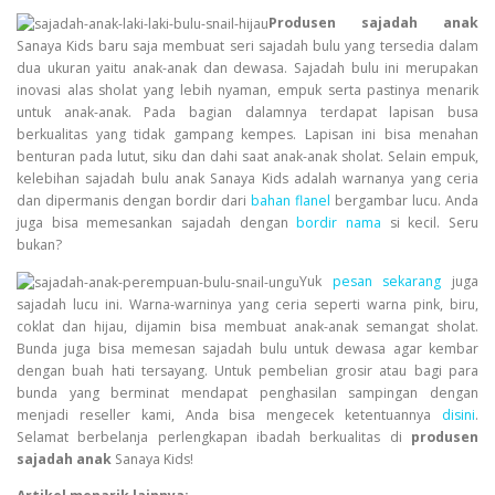
Produsen sajadah anak
Sanaya Kids
baru saja membuat seri sajadah bulu yang tersedia dalam
dua ukuran yaitu anak-anak dan dewasa. Sajadah bulu ini merupakan
inovasi alas sholat yang lebih nyaman, empuk serta pastinya menarik
untuk anak-anak. Pada bagian dalamnya terdapat lapisan busa
berkualitas yang tidak gampang kempes. Lapisan ini bisa menahan
benturan pada lutut, siku dan dahi saat anak-anak sholat. Selain empuk,
kelebihan sajadah bulu anak Sanaya Kids adalah warnanya yang ceria
dan dipermanis dengan bordir dari
bahan flanel
bergambar lucu. Anda
juga bisa memesankan sajadah dengan
bordir nama
si kecil. Seru
bukan?
Yuk
pesan sekarang
juga
sajadah lucu ini. Warna-warninya yang ceria seperti warna pink, biru,
coklat dan hijau, dijamin bisa membuat anak-anak semangat sholat.
Bunda juga bisa memesan sajadah bulu untuk dewasa agar kembar
dengan buah hati tersayang. Untuk pembelian grosir atau bagi para
bunda yang berminat mendapat penghasilan sampingan dengan
menjadi reseller kami, Anda bisa mengecek ketentuannya
disini
.
Selamat berbelanja perlengkapan ibadah berkualitas di
produsen
sajadah anak
Sanaya Kids!