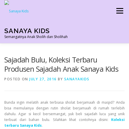
Skip
to
Menu
content
SANAYA KIDS
Semangatnya Anak Sholih dan Sholihah
HOME
KONTAK
TENTANG KAMI
Sajadah Bulu, Koleksi Terbaru
Produsen Sajadah Anak Sanaya Kids
AGEN RESMI
SHOPEE AGEN
PRODUK KAMI
POSTED ON
JULY 27, 2016
BY
SANAYAKIDS
PELUANG USAHA
TESTIMONI 2022
Bunda ingin melatih anak terbiasa sholat berjamaah di masjid? Anda
bisa memulainya dengan rutin sholat berjamaah di rumah terlebih
dahulu. Agar si kecil bersemangat, yuk beli sajadah lucu yang unik
terbuat dari bahan bulu. Silahkan lihat contohnya disini:
Koleksi
terbaru Sanaya Kids
.