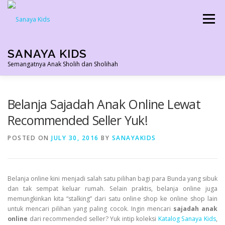
Skip
to
Menu
content
SANAYA KIDS
Semangatnya Anak Sholih dan Sholihah
HOME
KONTAK
TENTANG KAMI
Belanja Sajadah Anak Online Lewat
Recommended Seller Yuk!
AGEN RESMI
SHOPEE AGEN
PRODUK KAMI
POSTED ON
JULY 30, 2016
BY
SANAYAKIDS
PELUANG USAHA
TESTIMONI 2022
Belanja online kini menjadi salah satu pilihan bagi para Bunda yang sibuk
dan tak sempat keluar rumah. Selain praktis, belanja online juga
memungkinkan kita “stalking” dari satu online shop ke online shop lain
untuk mencari pilihan yang paling cocok. Ingin mencari
sajadah anak
online
dari recommended seller? Yuk intip koleksi
Katalog Sanaya Kids
,