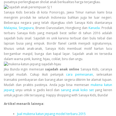
pusatnya perlengkapan sholat anak berkualitas harga terjangkau.
Sanaya Kids
berada di kota Ponorogo, Jawa Timur namun kami bisa
mengirim produk ke seluruh Indonesia bahkan juga ke luar negeri.
Beberapa negara yang telah dijangkau oleh Sanaya Kids diantaranya
Malaysia
,
Singapura
, Brunei Darussalam, Hongkong dan
Kanada
. Produk
terbaru Sanaya Kids yang menjadi best seller di tahun 2016 adalah
sajadah bulu snail. Sajadah ini unik karena terbuat dari bulu tebal dan
lapisan busa yang empuk. Bordir flanel cantik menjadi signaturenya,
khusus untuk anak-anak, Sanaya Kids membuat motif kartun lucu
bergambar masjid, bunga dan kapal layar. Sajadah anak ini tersedia
dalam warna pink, kuning, hijau, coklat, biru dan ungu.
Jika Bunda ingin memesan
sajadah anak online
Sanaya Kids, caranya
sangat mudah. Cukup ikuti petunjuk
cara pemesanan
, selesaikan
transaksi pembayaran dan barang akan segera dikirim ke alamat tujuan.
Mudah dan praktis pastinya. Anda juga bisa memesan
mukena katun
jepang
unyu untuk si gadis kecil dan
sarung anak koko set
yang keren
untuk jagoan cilik tersayang. Happy shopping with Sanaya Kids, Bunda!
Artikel menarik lainnya:
Jual mukena katun jepang model terbaru 2015